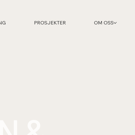
NG
PROSJEKTER
OM OSS
N &