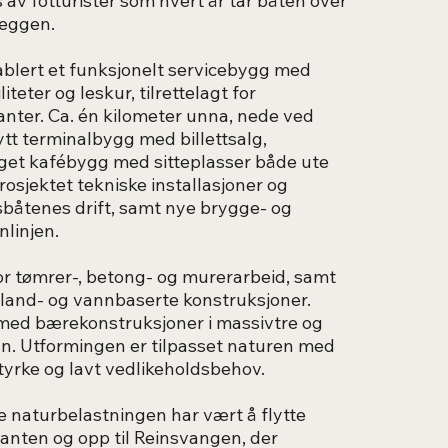
av fotturister som hvert år tar båten over
seggen.
ablert et funksjonelt servicebygg med
iteter og leskur, tilrettelagt for
anter. Ca. én kilometer unna, nede ved
ytt terminalbygg med billettsalg,
eget kafébygg med sitteplasser både ute
prosjektet tekniske installasjoner og
sbåtenes drift, samt nye brygge- og
linjen.
r tømrer-, betong- og murerarbeid, samt
land- og vannbaserte konstruksjoner.
, med bærekonstruksjoner i massivtre og
n. Utformingen er tilpasset naturen med
tyrke og lavt vedlikeholdsbehov.
re naturbelastningen har vært å flytte
anten og opp til Reinsvangen, der