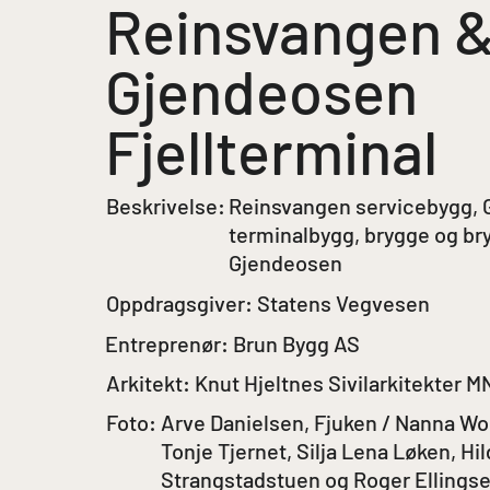
Reinsvangen 
Gjendeosen
Fjellterminal
Beskrivelse:
Reinsvangen servicebygg,
terminalbygg, brygge og br
Gjendeosen
Oppdragsgiver:
Statens Vegvesen
Entreprenør:
Brun Bygg AS
Arkitekt:
Knut Hjeltnes Sivilarkitekter 
Foto:
Arve Danielsen, Fjuken / Nanna Wol
Tonje Tjernet, Silja Lena Løken, Hi
Strangstadstuen og Roger Ellingse