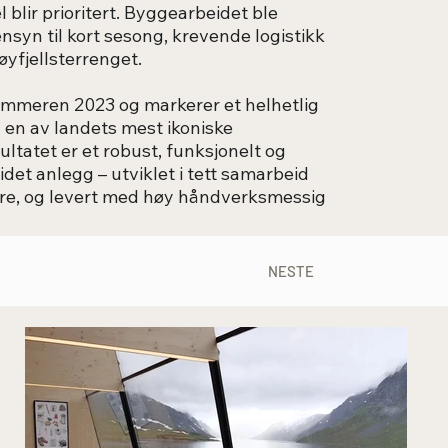
 blir prioritert. Byggearbeidet ble
syn til kort sesong, krevende logistikk
øyfjellsterrenget.
 sommeren 2023 og markerer et helhetlig
d en av landets mest ikoniske
esultatet er et robust, funksjonelt og
det anlegg – utviklet i tett samarbeid
re, og levert med høy håndverksmessig
NESTE