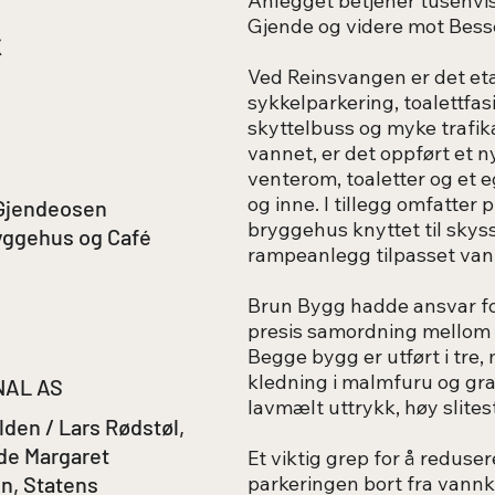
Anlegget betjener tusenvis 
&
Gjende og videre mot Bes
Ved Reinsvangen er det et
sykkelparkering, toalettfasil
skyttelbuss og myke trafik
vannet, er det oppført et n
venterom, toaletter og et 
og inne. I tillegg omfatter 
 Gjendeosen
bryggehus knyttet til skys
yggehus og Café
rampeanlegg tilpasset vann
Brun Bygg hadde ansvar fo
presis samordning mellom 
Begge bygg er utført i tre
kledning i malmfuru og gra
MNAL AS
lavmælt uttrykk, høy slites
den / Lars Rødstøl,
lde Margaret
Et viktig grep for å reduse
parkeringen bort fra vannk
n, Statens