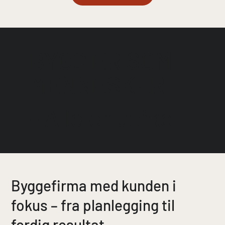
BYGG ER SOM
MENNESKER
- Alle er unike
Byggefirma med kunden i
fokus – fra planlegging til
ferdig resultat